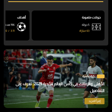
جولات ملعوبة
أهداف
5 جولة
196 هدف
63 مباراة
3.11
/
90
كرة عالمية
الأهلي والزمالك في كأس العالم للأندية 2029.. تعرف على
التفاصيل
إقرأ المزيد