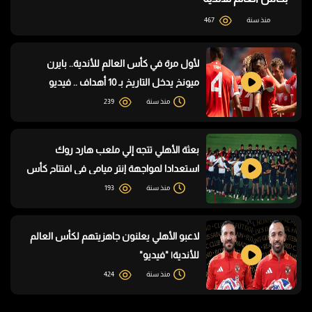
منذ سنة
467
لأول مرة في كأس العالم للأندية.. بايرن
ميونخ يدخل التاريخ بـ 10 أهداف .. فيديو
منذ سنة
239
بعثة الأهلي تتجه إلي ملعب هارد روك
استعدادا لمواجهة إنتر ميامي في افتتاح كأس
العالم للأندية .. فيديو
منذ سنة
193
لاعبو الأهلي يعلنون جاهزيتهم لكأس العالم
للأندية| "فيديو"
منذ سنة
424