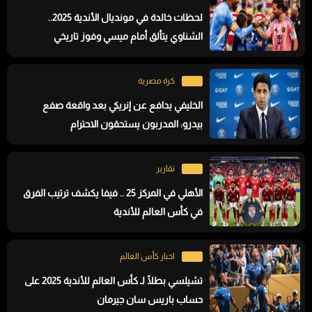
لحظات خالدة في مونديال الأندية 2025..
الشناوي يتألق أمام ميسي وفوز تاريخي
لبوتافوجو
كرة مصرية
الخليفي يدافع عن إنريكي بعد واقعة صفع
بيدرو: المدربون يستحقون الاحترام
تقارير
الأهلي في المركز 25 .. فيفا يكشف ترتيب الفرق
في كأس العالم للأندية
اخبار كأس العالم
تشيلسي بطلًا لـ كأس العالم للأندية 2025 على
حساب باريس سان جيرمان